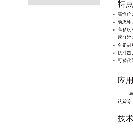
特
高性价
动态环
高精度
螺分辨率
全密封
抗冲击
可替代
应
导航与
跟踪等
技