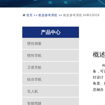
首页 >>
航姿参考系统 >>
航姿参考系统 AHRS300X
产品中心
惯性测量
概
惯性导航
AHR
卫星导航
备，可
封设计
组合导航
角度、
息融合
无人机
智能驾驶