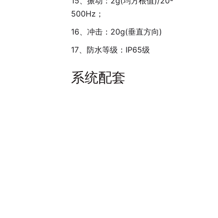
15、振动：2g(均方根值)/20-
500Hz；
16、冲击：20g(垂直方向)
17、防水等级：IP65级
系统配套
(1)SS600A高精度北斗二代接
收机 1 台
(2)GNSS天线
1
只
(3)数据电源线
1
只