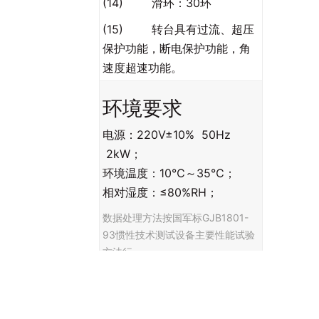
(14) 滑环：30环
(15) 转台具有过流、超压
保护功能，断电保护功能，角
速度超速功能。
环境要求
电源：220V±10% 50Hz
2kW；
环境温度：10℃～35℃；
相对湿度：≤80%RH；
数据处理方法按国军标GJB1801-
93惯性技术测试设备主要性能试验
方法行。
摇摆要求：最大负载条件下满足
1°/1Hz、1°/2Hz、2°/1Hz摇摆。
（立式装态）